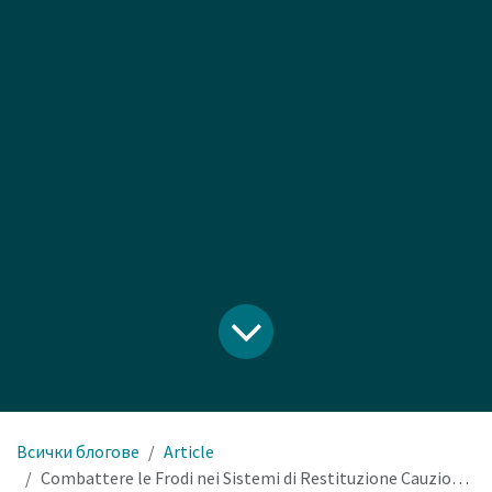
Всички блогове
Article
Combattere le Frodi nei Sistemi di Restituzione Cauzionale: Il Ruolo della Tecnologia Avanzata nelle Reverse Vending Machines