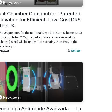
Recyclever
ual-Chamber Compactor—Patented
novation for Efficient, Low-Cost DRS
 the UK
the UK prepares for the national Deposit Return Scheme (DRS)
lout in October 2027, the performance of reverse vending
hines (RVMs) will be under more scrutiny than ever. At the
e of every ...
06/2025
Article
Recyclever
ecnología Antifraude Avanzada — La