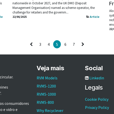
F
is
nationwide in October 2027, and the UK DMO (Deposit
Management Organisation) named as scheme operator, the
Alo
challenge for retailers and the governm...
sys
cle
22/06/2025
Article
rec
env
22/
3
4
5
6
7
Veja mais
Social
ircular.
RVM Models
Linkedin
RVM5-1200
Legals
hines
'.
RVM5-1000
Cookie Policy
RVM5-800
 os consumidores
Privacy Policy
o e vidro e
Why Recyclever