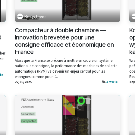
Recyclever
Compacteur à double chambre —
K
d
Innovation brevetée pour une
o
consigne efficace et économique en
w
France
k
ober
 in
Alors que la France se prépare à mettre en œuvre un système
Wra
national de consigne, la performance des machines de collecte
paź
automatique (RVM) va devenir un enjeu central pour les
opa
cle
enseignes comme pour l’...
Res
22/06/2025
Article
22/