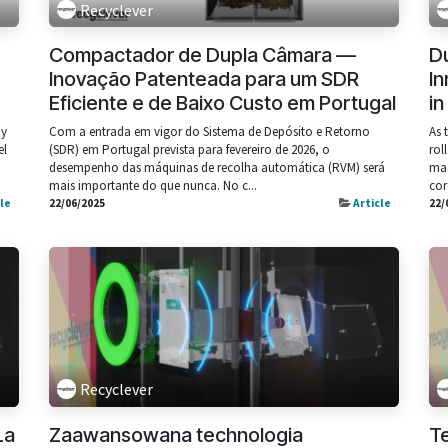
Recyclever
Compactador de Dupla Câmara —
D
Inovação Patenteada para um SDR
In
Eficiente e de Baixo Custo em Portugal
in
 y
Com a entrada em vigor do Sistema de Depósito e Retorno
As 
el
(SDR) em Portugal prevista para fevereiro de 2026, o
rol
desempenho das máquinas de recolha automática (RVM) será
mac
mais importante do que nunca. No c...
cor
cle
22/06/2025
Article
22/
Recyclever
La
Zaawansowana technologia
T