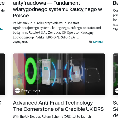
ce
antyfraudowa — Fundament
B
wiarygodnego systemu kaucyjnego w
l de
Con
Polsce
pre
los
Październik 2025 roku przyniesie w Polsce start
Alc
ogólnokrajowego systemu kaucyjnego, którego operatorami
cle
22/
będą m.in. Reselekt S.A., Zwrotka, OK Operator Kaucyjny,
Ecoloopgroup Polska, EKO-OPERATOR S.A. ...
22/06/2025
Article
Recyclever
O
Advanced Anti-Fraud Technology—
Sé
The Cornerstone of a Credible UK DRS
Sé
de
With the UK Deposit Return Scheme (DRS) set to launch