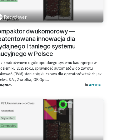
Recyclever
ompaktor dwukomorowy —
patentowana innowacja dla
ydajnego i taniego systemu
aucyjnego w Polsce
z z wdrożeniem ogólnopolskiego systemu kaucyjnego w
dzierniku 2025 roku, sprawność automatów do zwrotu
kowań (RVM) stanie się kluczowa dla operatorów takich jak
elekt S.A., Zwrotka, OK Ope...
06/2025
Article