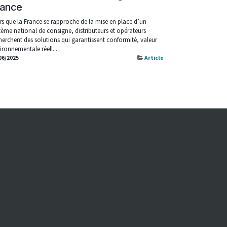
rance
rs que la France se rapproche de la mise en place d’un
tème national de consigne, distributeurs et opérateurs
herchent des solutions qui garantissent conformité, valeur
ironnementale réell...
06/2025
Article