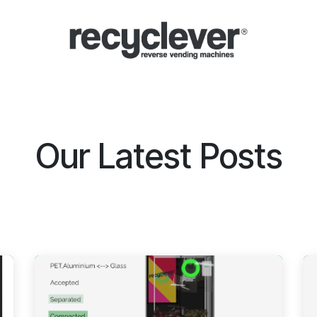
lução automática
Sistema de depósito (SDDR)
Setores
Parcerias
Our Latest Posts