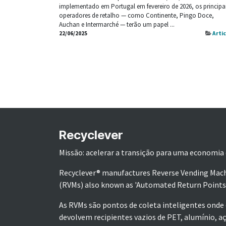
implementado em Portugal em fevereiro de 2026, os principa
operadores de retalho — como Continente, Pingo Doce,
Auchan e Intermarché — terão um papel ...
22/06/2025
Arti
Recyclever
Missão: acelerar a transição para uma economia c
Recyclever® manufactures Reverse Vending Mac
(RVMs) also known as 'Automated Return Points
As RVMs são pontos de coleta inteligentes onde
devolvem recipientes vazios de PET, alumínio, aç