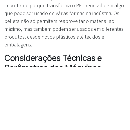
importante porque transforma o PET reciclado em algo
que pode ser usado de várias formas na indústria. Os
pellets não só permitem reaproveitar o material ao
máximo, mas também podem ser usados em diferentes
produtos, desde novos plásticos até tecidos e
embalagens.
Considerações Técnicas e
Parâmetros das Máquinas
Capacidade e Eficiência de
Processamento
Quando você escolhe uma máquina de reciclagem de
PET, precisa pensar primeiro em quanto ela consegue
processar. Existem máquinas de todos os tamanhos,
desde pequenas para operações locais até sistemas