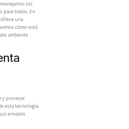
e manejamos los
so para todos. En
 ofrece una
. Veamos cómo está
edio ambiente
enta
r y procesar
 de esta tecnología
 sus envases