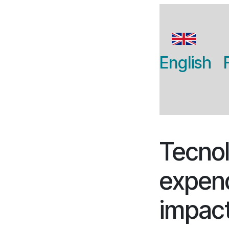
English
Tecno
expend
impac