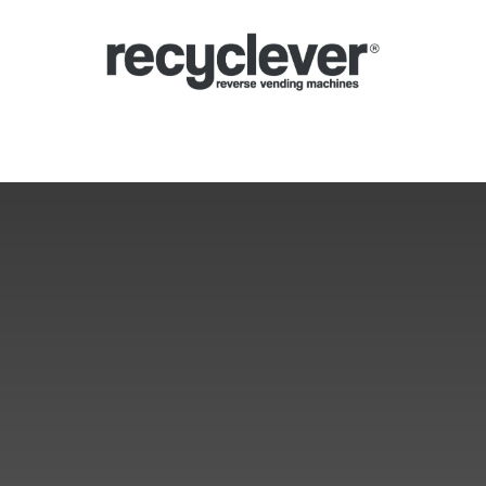
Mașinile Noastre
De ce
Sectoare
Parteneriate
Știri
Portal