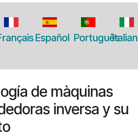
Français
Español
Português
Italia
logía de màquinas
edoras inversa y su
to