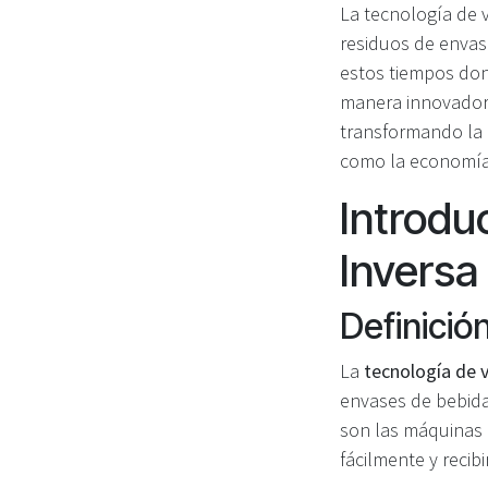
La tecnología de 
residuos de envase
estos tiempos don
manera innovadora 
transformando la 
como la economía
Introdu
Inversa
Definició
La
tecnología de 
envases de bebidas
son las máquinas 
fácilmente y reci