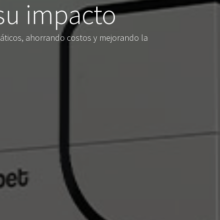
 su impacto
ticos, ahorrando costos y mejorando la