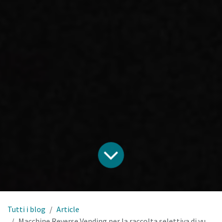
Tutti i blog
Article
Macchine Reverse Vending per la raccolta selettiva di vuoti.