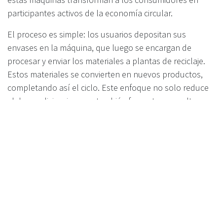
participantes activos de la economía circular.
El proceso es simple: los usuarios depositan sus
envases en la máquina, que luego se encargan de
procesar y enviar los materiales a plantas de reciclaje.
Estos materiales se convierten en nuevos productos,
completando así el ciclo. Este enfoque no solo reduce
el desperdicio, sino que también fomenta una cultura
de reutilización y sostenibilidad. Con cada envase
reciclado, los usuarios contribuyen a un sistema
económico más responsable y eficiente.
Incentivos para usuarios:
Recompensas, descuentos e
iniciativas comunitarias
Uno de los aspectos más atractivos de las máquinas de