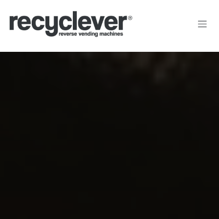
Преминете към съдържание