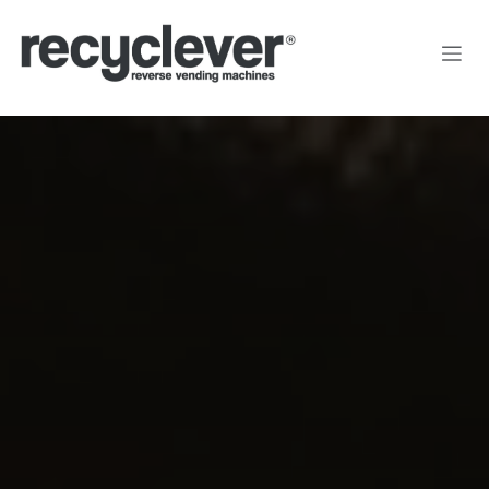
Kihagyás és továbblépés a tartalomhoz