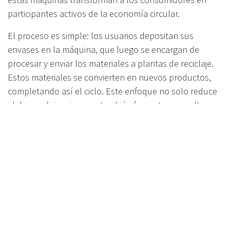
participantes activos de la economía circular.
El proceso es simple: los usuarios depositan sus
envases en la máquina, que luego se encargan de
procesar y enviar los materiales a plantas de reciclaje.
Estos materiales se convierten en nuevos productos,
completando así el ciclo. Este enfoque no solo reduce
el desperdicio, sino que también fomenta una cultura
de reutilización y sostenibilidad. Con cada envase
reciclado, los usuarios contribuyen a un sistema
económico más responsable y eficiente.
Incentivos para usuarios:
Recompensas, descuentos e
iniciativas comunitarias
Uno de los aspectos más atractivos de las máquinas de