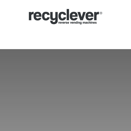
verse Vending Machines
Why
Applications
Partners
News
Por