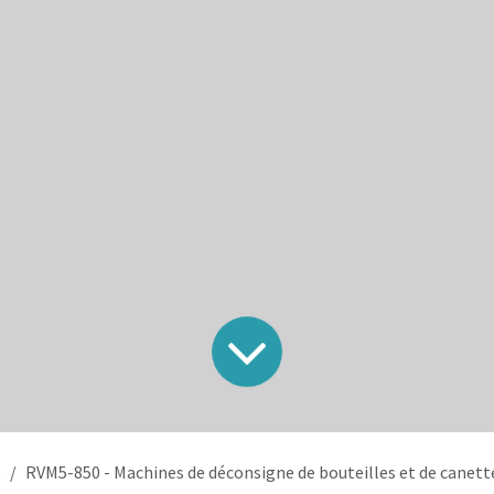
s
RVM5-850 - Machines de déconsigne de bouteilles et de canett