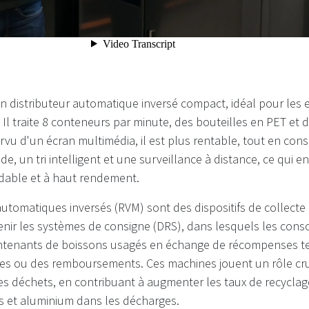
n distributeur automatique inversé compact, idéal pour les 
é. Il traite 8 conteneurs par minute, des bouteilles en PET et
vu d'un écran multimédia, il est plus rentable, tout en con
de, un tri intelligent et une surveillance à distance, ce qui en
dable et à haut rendement.
automatiques inversés (RVM) sont des dispositifs de collect
nir les systèmes de consigne (DRS), dans lesquels les co
ntenants de boissons usagés en échange de récompenses te
ses ou des remboursements. Ces machines jouent un rôle cru
s déchets, en contribuant à augmenter les taux de recyclage
s et aluminium dans les décharges.