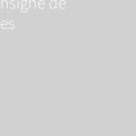
nsigne de
tes