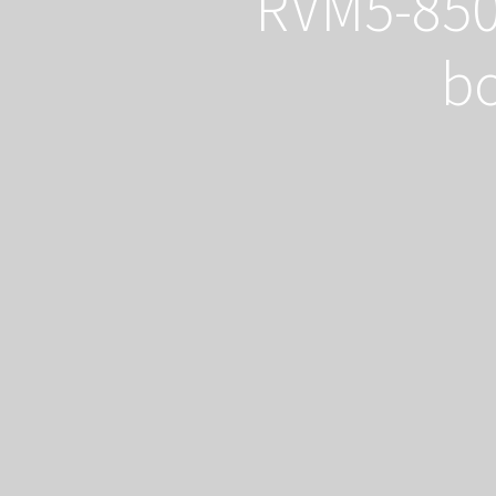
RVM5-850
bo