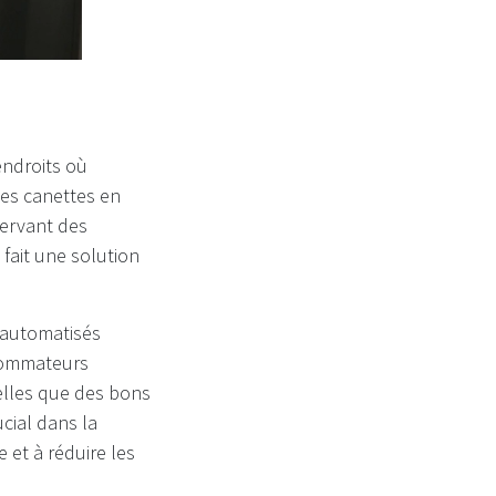
endroits où
 des canettes en
servant des
 fait une solution
e automatisés
nsommateurs
lles que des bons
cial dans la
 et à réduire les