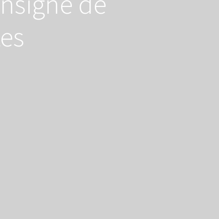
nsigne de
tes