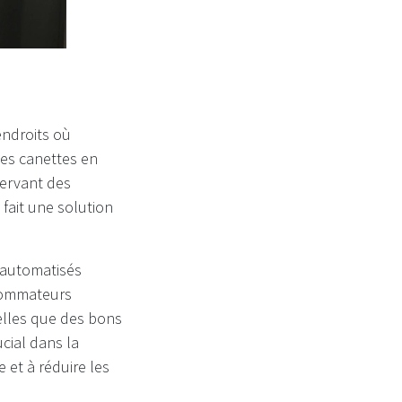
endroits où
 des canettes en
servant des
 fait une solution
e automatisés
nsommateurs
lles que des bons
cial dans la
 et à réduire les