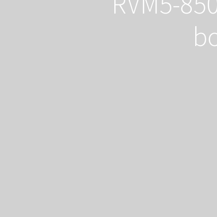
RVM5-850
bo