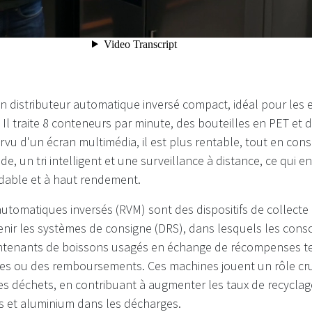
n distributeur automatique inversé compact, idéal pour les 
é. Il traite 8 conteneurs par minute, des bouteilles en PET et
vu d'un écran multimédia, il est plus rentable, tout en con
de, un tri intelligent et une surveillance à distance, ce qui en
dable et à haut rendement.
automatiques inversés (RVM) sont des dispositifs de collect
nir les systèmes de consigne (DRS), dans lesquels les co
ntenants de boissons usagés en échange de récompenses te
ses ou des remboursements. Ces machines jouent un rôle cru
s déchets, en contribuant à augmenter les taux de recyclage
s et aluminium dans les décharges.