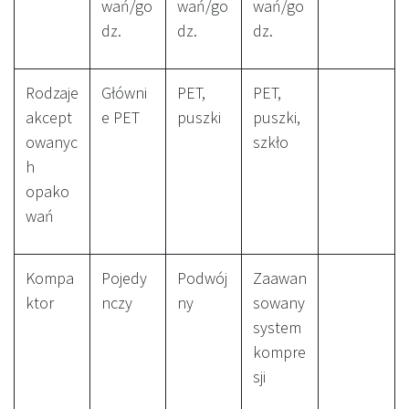
wań/go
wań/go
wań/go
dz.
dz.
dz.
Rodzaje
Główni
PET,
PET,
akcept
e PET
puszki
puszki,
owanyc
szkło
h
opako
wań
Kompa
Pojedy
Podwój
Zaawan
ktor
nczy
ny
sowany
system
kompre
sji