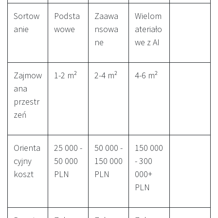
Sortow
Podsta
Zaawa
Wielom
anie
wowe
nsowa
ateriało
ne
we z AI
Zajmow
1-2 m²
2-4 m²
4-6 m²
ana
przestr
zeń
Orienta
25 000 -
50 000 -
150 000
cyjny
50 000
150 000
- 300
koszt
PLN
PLN
000+
PLN