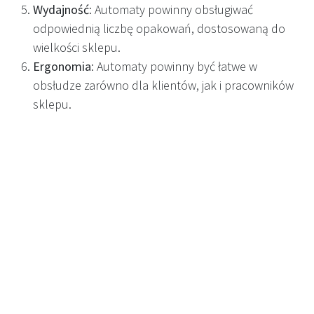
Wydajność
: Automaty powinny obsługiwać
odpowiednią liczbę opakowań, dostosowaną do
wielkości sklepu.
Ergonomia
: Automaty powinny być łatwe w
obsłudze zarówno dla klientów, jak i pracowników
sklepu.
Przed zakupem urządzenia upewnij się, że dostawca
gwarantuje zgodność z polskimi przepisami i zapewnia
aktualizacje oprogramowania w miarę rozwoju systemu.
Poradnik krok po kroku: Jak
wybrać odpowiedni automat
kaucyjny dla swojego biznesu
Oceń potrzeby swojego biznesu
:
Jaka jest powierzchnia twojego sklepu?