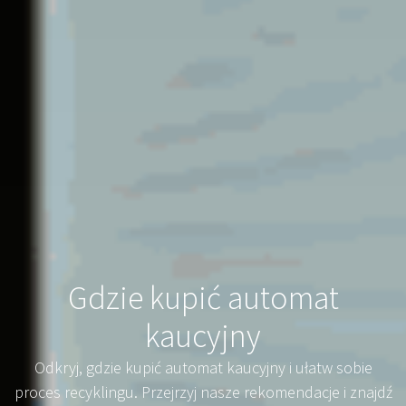
Gdzie kupić automat
kaucyjny
Odkryj, gdzie kupić automat kaucyjny i ułatw sobie
proces recyklingu. Przejrzyj nasze rekomendacje i znajdź