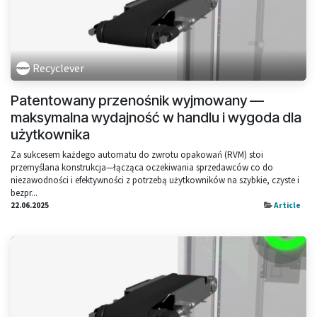
Recyclever
Patentowany przenośnik wyjmowany —
maksymalna wydajność w handlu i wygoda dla
użytkownika
Za sukcesem każdego automatu do zwrotu opakowań (RVM) stoi
przemyślana konstrukcja—łącząca oczekiwania sprzedawców co do
niezawodności i efektywności z potrzebą użytkowników na szybkie, czyste i
bezpr...
22.06.2025
Article