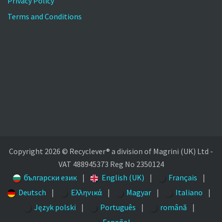
Privacy Policy
Terms and Conditions
Copyright 2026 © Recyclever® a division of Magrini (UK) Ltd -
VAT 488945373 Reg No 2350124
български език
|
English (UK)
|
Français
|
Deutsch
|
Ελληνικά
|
Magyar
|
Italiano
|
Język polski
|
Português
|
română
|