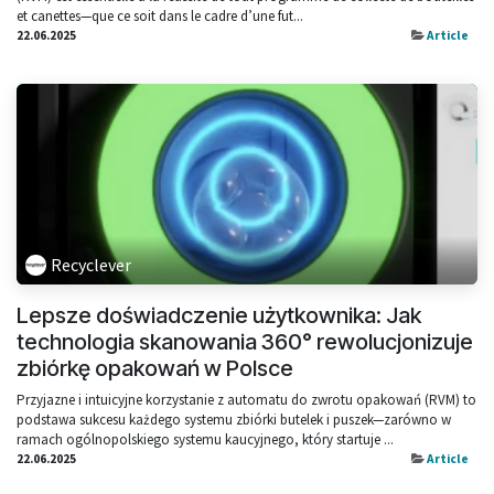
et canettes—que ce soit dans le cadre d’une fut...
22.06.2025
Article
Recyclever
Lepsze doświadczenie użytkownika: Jak
technologia skanowania 360° rewolucjonizuje
zbiórkę opakowań w Polsce
Przyjazne i intuicyjne korzystanie z automatu do zwrotu opakowań (RVM) to
podstawa sukcesu każdego systemu zbiórki butelek i puszek—zarówno w
ramach ogólnopolskiego systemu kaucyjnego, który startuje ...
22.06.2025
Article