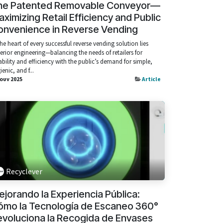
he Patented Removable Conveyor—
ximizing Retail Efficiency and Public
onvenience in Reverse Vending
the heart of every successful reverse vending solution lies
erior engineering—balancing the needs of retailers for
iability and efficiency with the public’s demand for simple,
ienic, and f...
Ιουν 2025
Article
Recyclever
jorando la Experiencia Pública:
ómo la Tecnología de Escaneo 360°
evoluciona la Recogida de Envases