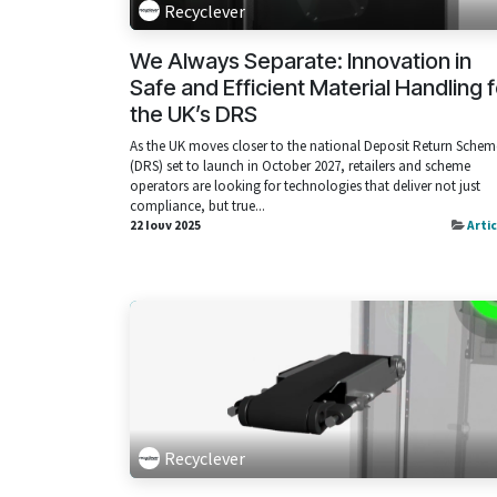
Recyclever
We Always Separate: Innovation in
Safe and Efficient Material Handling f
the UK’s DRS
As the UK moves closer to the national Deposit Return Schem
(DRS) set to launch in October 2027, retailers and scheme
operators are looking for technologies that deliver not just
compliance, but true...
22 Ιουν 2025
Arti
Recyclever