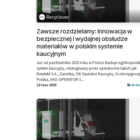
Recyclever
Zawsze rozdzielamy: Innowacja w
bezpiecznej i wydajnej obsłudze
materiałów w polskim systemie
kaucyjnym
Już od października 2025 roku w Polsce startuje ogólnopolsk
system kaucyjny, obsługiwany przez operatorów takich jak
Reselekt S.A., Zwrotka, OK Operator Kaucyjny, Ecoloopgrou
Polska, EKO-OPERATOR S....
22 Ιουν 2025
Arti