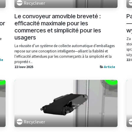
Recyclever
Le convoyeur amovible breveté :
P
or
efficacité maximale pour les
—
commerces et simplicité pour les
w
usagers
e
Za 
sto
La réussite d’un système de collecte automatique d’emballages
spr
repose sur une conception intelligente—alliant la fiabilité et
uży
l’efficacité attendues par les commerçants à la simplicité et la
cle
22 
propreté r...
22 Ιουν 2025
Article
Recyclever