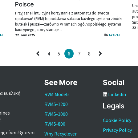
Polsce
Una
aut
Przyjazne i intuicyjne korzystanie z automatu do zwrotu
pro
opakowań (RVM) to podstawa sukcesu każdego systemu zbiórki
Sis
butelek i puszek—zarówno w ramach ogólnopolskiego systemu
22 
kaucyjnego, który startuje ...
cle
22 Ιουν 2025
Article
4
5
6
7
8
See More
Social
α κυκλική
RVM Models
Linkedin
RVM5-1200
Legals
hines
RVM5-1000
'.
Cookie Policy
RVM5-800
Privacy Policy
ς είναι έξυπνοι
Why Recyclever