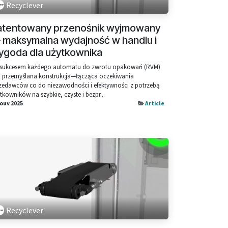
Recyclever
atentowany przenośnik wyjmowany
 maksymalna wydajność w handlu i
ygoda dla użytkownika
sukcesem każdego automatu do zwrotu opakowań (RVM)
i przemyślana konstrukcja—łącząca oczekiwania
zedawców co do niezawodności i efektywności z potrzebą
tkowników na szybkie, czyste i bezpr...
Ιουν 2025
Article
Recyclever