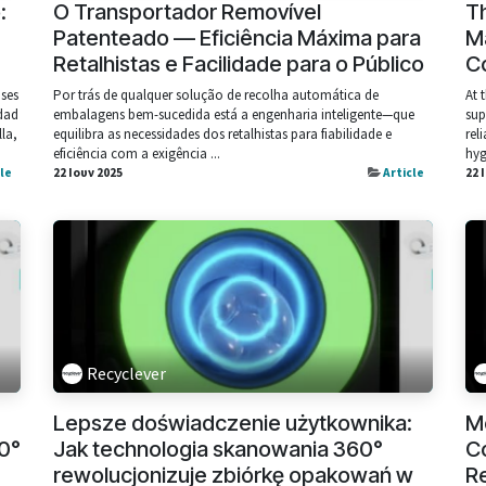
:
O Transportador Removível
T
Patenteado — Eficiência Máxima para
Ma
Retalhistas e Facilidade para o Público
C
ases
Por trás de qualquer solução de recolha automática de
At 
idad
embalagens bem-sucedida está a engenharia inteligente—que
sup
lla,
equilibra as necessidades dos retalhistas para fiabilidade e
rel
eficiência com a exigência ...
hyg
cle
22 Ιουν 2025
Article
22 
Recyclever
Lepsze doświadczenie użytkownika:
Me
0°
Jak technologia skanowania 360°
C
rewolucjonizuje zbiórkę opakowań w
R