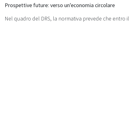
Prospettive future: verso un'economia circolare
Nel quadro del DRS, la normativa prevede che entro il
2026 tutte le regioni italiane siano dotate di
un’infrastruttura completa per la gestione degli
imballaggi. Le reverse vending machines giocheranno
un ruolo centrale, garantendo tassi di recupero
superiori al 90% per le bottiglie di plastica e i contenitori
di bevande, contribuendo in maniera determinante al
raggiungimento degli obiettivi europei. La transizione
sarà supportata da fondi stanziati dal Pnrr, che
serviranno a colmare il gap infrastrutturale nelle regioni
meno attrezzate.
Grazie a un quadro legislativo solido e all'impegno delle
aziende come Recyclever, l’Italia ha l'opportunità di
diventare leader nel riciclo e nella gestione sostenibile