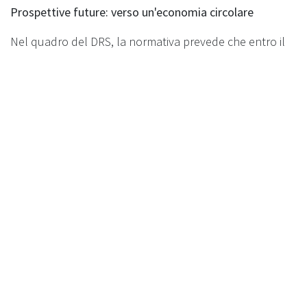
Prospettive future: verso un'economia circolare
Nel quadro del DRS, la normativa prevede che entro il
2026 tutte le regioni italiane siano dotate di
un’infrastruttura completa per la gestione degli
imballaggi. Le reverse vending machines giocheranno
un ruolo centrale, garantendo tassi di recupero
superiori al 90% per le bottiglie di plastica e i contenitori
di bevande, contribuendo in maniera determinante al
raggiungimento degli obiettivi europei. La transizione
sarà supportata da fondi stanziati dal Pnrr, che
serviranno a colmare il gap infrastrutturale nelle regioni
meno attrezzate.
Grazie a un quadro legislativo solido e all'impegno delle
aziende come Recyclever, l’Italia ha l'opportunità di
diventare leader nel riciclo e nella gestione sostenibile