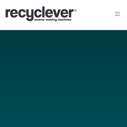
Kihagyás és továbblépés a tartalomhoz