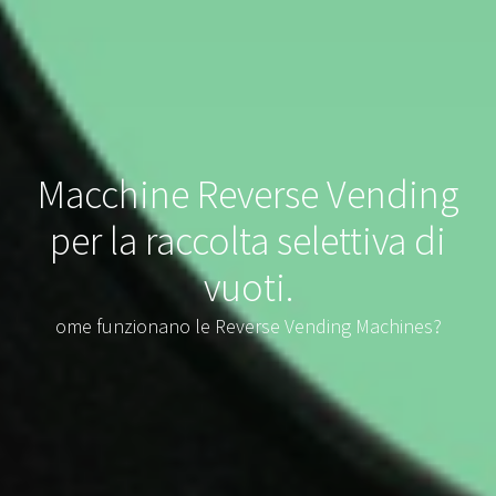
Macchine Reverse Vending
per la raccolta selettiva di
vuoti.
ome funzionano le Reverse Vending Machines?