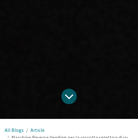
All Blogs
Article
Macchine Reverse Vending per la raccolta selettiva di vuoti.