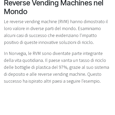
Reverse Vending Machines nel
Mondo
Le reverse vending machine (RVM) hanno dimostrato il
loro valore in diverse parti del mondo. Esaminiamo
alcuni casi di successo che evidenziano l'impatto
positivo di queste innovative soluzioni di riciclo.
In Norvegia, le RVM sono diventate parte integrante
della vita quotidiana. Il paese vanta un tasso di riciclo
delle bottiglie di plastica del 97%, grazie al suo sistema
di deposito e alle reverse vending machine. Questo
successo ha ispirato altri paesi a seguire l'esempio.
La Germania ha adottato un approccio simile,
implementando un sistema di deposito nazionale
supportato da RVM. Questo ha portato a un aumento
significativo dei tassi di riciclo. Le reverse vending