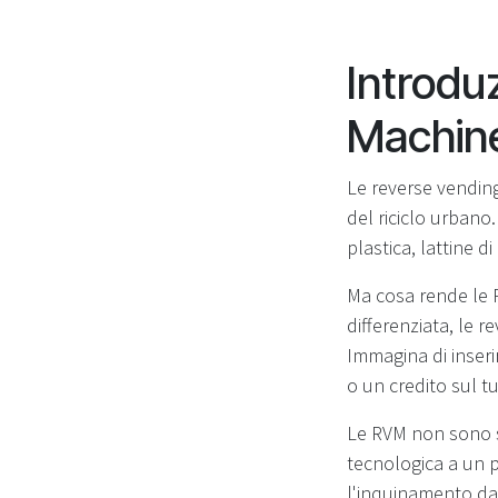
Introdu
Machin
Le reverse vending
del riciclo urbano
plastica, lattine d
Ma cosa rende le RV
differenziata, le 
Immagina di inseri
o un credito sul t
Le RVM non sono s
tecnologica a un 
l'inquinamento da p