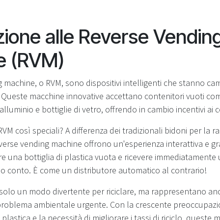
zione alle Reverse Vendin
e (RVM)
 machine, o RVM, sono dispositivi intelligenti che stanno ca
. Queste macchine innovative accettano contenitori vuoti come
i alluminio e bottiglie di vetro, offrendo in cambio incentivi ai
M così speciali? A differenza dei tradizionali bidoni per la r
reverse vending machine offrono un'esperienza interattiva e gra
re una bottiglia di plastica vuota e ricevere immediatamente
uo conto. È come un distributore automatico al contrario!
olo un modo divertente per riciclare, ma rappresentano an
problema ambientale urgente. Con la crescente preoccupazi
lastica e la necessità di migliorare i tassi di riciclo, queste