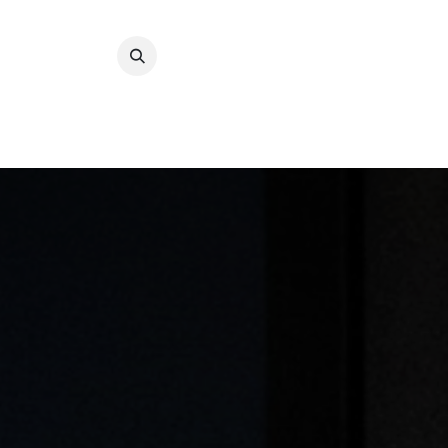
Преминете към съдържание