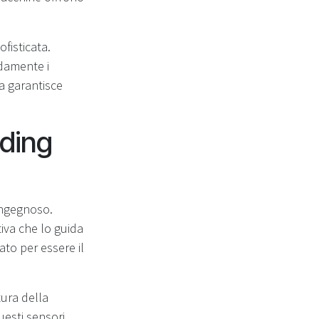
fisticata.
idamente i
ma garantisce
ding
ingegnoso.
tiva che lo guida
ato per essere il
tura della
uesti sensori