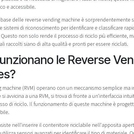
co e accessibile.
a base delle reverse vending machine è sorprendentemente so
e sistemi di riconoscimento per identificare e classificare rap
li. Questo non solo rende il processo di riciclo più efficiente, 
i raccolti siano di alta qualità e pronti per essere riciclati.
nzionano le Reverse Ven
es?
ng machine (RVM) operano con un meccanismo semplice ma 
 avvicina a una RVM, si trova di fronte a un'interfaccia intui
esso di riciclo. Il funzionamento di queste macchine è progett
bile.
iste nell'inserire il contenitore riciclabile nell'apposita aper
ilizza sensori avanzati per identificare il tipo di materiale. Q