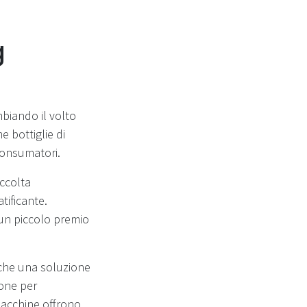
g
mbiando il volto
 bottiglie di
 consumatori.
accolta
tificante.
 un piccolo premio
che una soluzione
one per
 macchine offrono