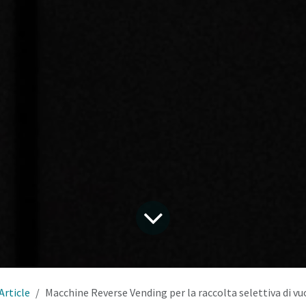
Article
Macchine Reverse Vending per la raccolta selettiva di vuo