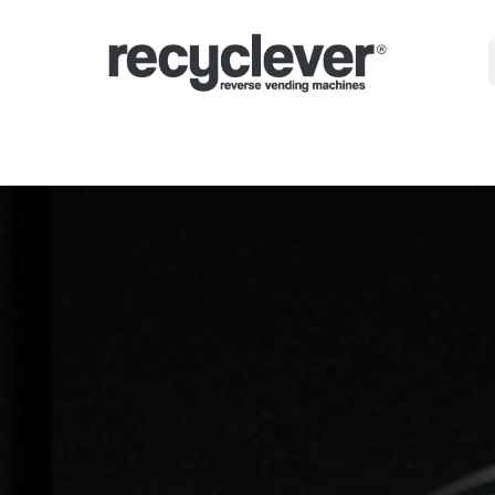
Машини
Защо?
Сектори
Партньорства
Новини
Portal