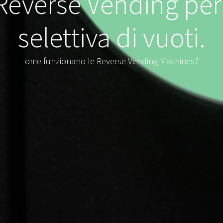
everse Vending per 
selettiva di vuoti.
ome funzionano le Reverse Vending Machines?