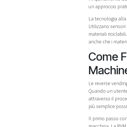
un approccio prati
La tecnologia all
Utilizzano sensori 
materiali riciclabi
anche che i material
Come Fu
Machin
Le reverse vendi
Quando un utente si
attraverso il proc
più semplice possi
Il primo passo cons
macchina. La RVM ut