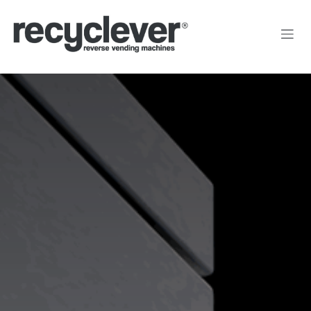
Kihagyás és továbblépés a tartalomhoz