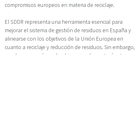
compromisos europeos en materia de reciclaje.
El SDDR representa una herramienta esencial para
mejorar el sistema de gestión de residuos en España y
alinearse con los objetivos de la Unión Europea en
cuanto a reciclaje y reducción de residuos. Sin embargo,
queda por ver cómo el gobierno implementará estas
medidas, y las decisiones que se tomen en los próximos
años serán determinantes para el futuro del reciclaje en
el país.
Contact Recyclever now