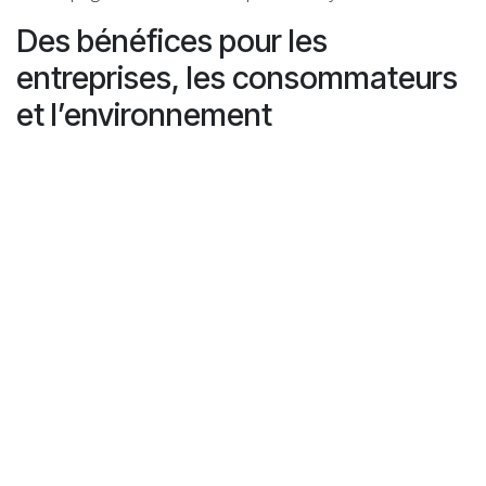
Des bénéfices pour les
entreprises, les consommateurs
et l’environnement
Choisir le bon partenaire pour vos machines de collecte
automatique, c’est garantir la réussite de la consigne
dès le départ. Avec Recyclever, vous bénéficiez d’une
solution qui :
Simplifie le recyclage pour les consommateurs
Réduit le coût total d’acquisition et d’exploitation
Protège contre la fraude
Soutient les objectifs environnementaux grâce à
une collecte efficace et de grande capacité
Pour plus d’informations ou pour discuter d’une
solution adaptée à votre magasin ou réseau, contactez