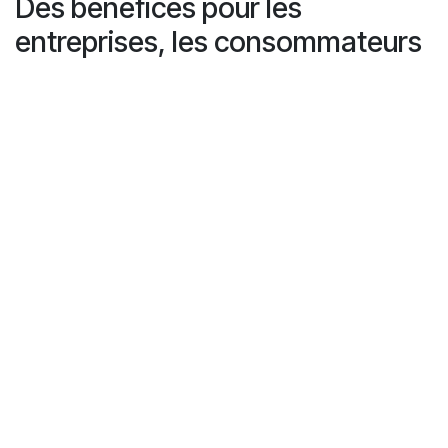
Des bénéfices pour les
entreprises, les consommateurs
et l’environnement
Choisir le bon partenaire pour vos machines de collecte
automatique, c’est garantir la réussite de la consigne
dès le départ. Avec Recyclever, vous bénéficiez d’une
solution qui :
Simplifie le recyclage pour les consommateurs
Réduit le coût total d’acquisition et d’exploitation
Protège contre la fraude
Soutient les objectifs environnementaux grâce à
une collecte efficace et de grande capacité
Pour plus d’informations ou pour discuter d’une
solution adaptée à votre magasin ou réseau, contactez
l’équipe Recyclever. Ensemble, nous préparerons le