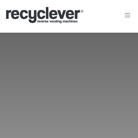
Kihagyás és továbblépés a tartalomhoz