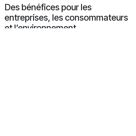
Des bénéfices pour les
entreprises, les consommateurs
et l’environnement
Choisir le bon partenaire pour vos machines de collecte
automatique, c’est garantir la réussite de la consigne
dès le départ. Avec Recyclever, vous bénéficiez d’une
solution qui :
Simplifie le recyclage pour les consommateurs
Réduit le coût total d’acquisition et d’exploitation
Protège contre la fraude
Soutient les objectifs environnementaux grâce à
une collecte efficace et de grande capacité
Pour plus d’informations ou pour discuter d’une
solution adaptée à votre magasin ou réseau, contactez