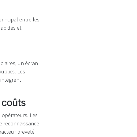
rincipal entre les
rapides et
claires, un écran
publics. Les
intègrent
s coûts
s opérateurs. Les
ne reconnaissance
pacteur breveté