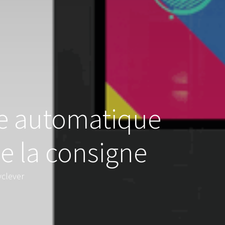
e automatique
de la consigne
yclever