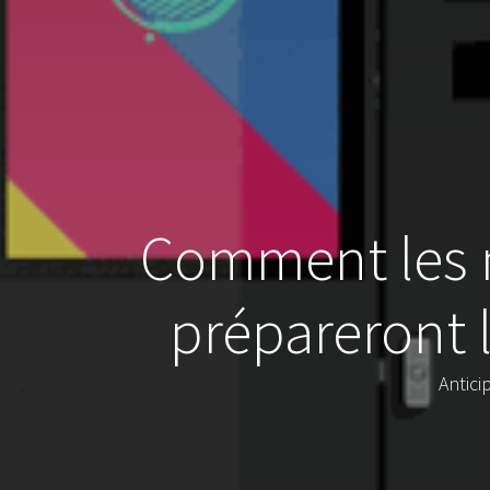
Comment les 
prépareront l
Antici