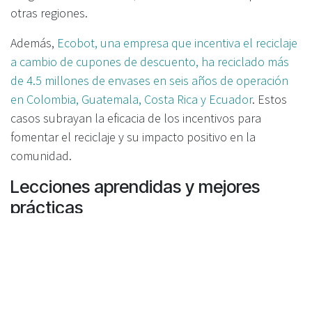
otras regiones.
Además,
Ecobot, una empresa que incentiva el reciclaje
a cambio de cupones de descuento, ha reciclado más
de 4.5 millones de envases en seis años de operación
en Colombia, Guatemala, Costa Rica y Ecuador
. Estos
casos subrayan la eficacia de los incentivos para
fomentar el reciclaje y su impacto positivo en la
comunidad.
Lecciones aprendidas y mejores
prácticas
El éxito de las máquinas de reciclaje con incentivos
depende en gran medida de la colaboración entre
gobiernos, empresas privadas y organizaciones sin
ánimo de lucro. Estas alianzas facilitan la investigación y
desarrollo, así como la implementación de las