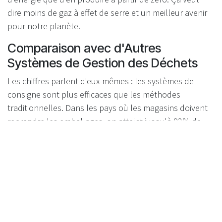
dire moins de gaz à effet de serre et un meilleur avenir
pour notre planète.
Comparaison avec d'Autres
Systèmes de Gestion des Déchets
Les chiffres parlent d'eux-mêmes : les systèmes de
consigne sont plus efficaces que les méthodes
traditionnelles. Dans les pays où les magasins doivent
reprendre les emballages, on atteint jusqu'à 92% de
retours. C'est bien mieux que les systèmes sans
obligation, qui plafonnent autour de 77%.
La Lituanie montre à quel point ça marche : après avoir
mis en place la consigne avec retour en magasin, ils
sont passés de 34% à 92% de retours en moins de deux
ans. C'est la preuve que ces systèmes peuvent vraiment