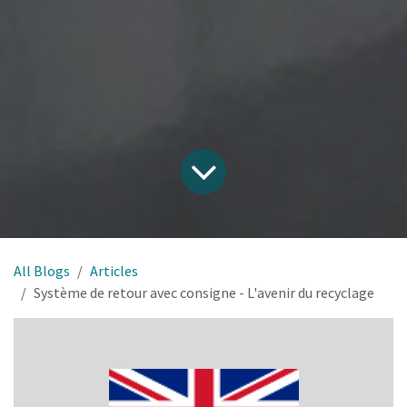
All Blogs
Articles
Système de retour avec consigne - L'avenir du recyclage