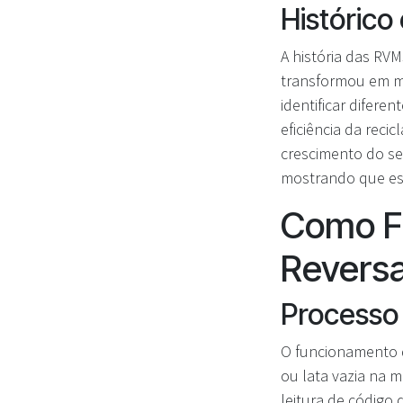
Histórico
A história das RV
transformou em máq
identificar difere
eficiência da rec
crescimento do se
mostrando que essa
Como F
Revers
Processo
O funcionamento 
ou lata vazia na 
leitura de código