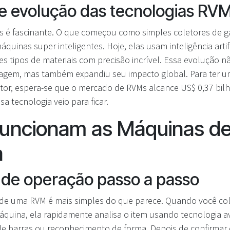
 e evolução das tecnologias RV
Ms é fascinante. O que começou como simples coletores de g
uinas super inteligentes. Hoje, elas usam inteligência artifi
ntes tipos de materiais com precisão incrível. Essa evolução 
iclagem, mas também expandiu seu impacto global. Para ter u
tor, espera-se que o mercado de RVMs alcance US$ 0,37 bilh
 tecnologia veio para ficar.
uncionam as Máquinas d
a
 de operação passo a passo
de uma RVM é mais simples do que parece. Quando você co
máquina, ela rapidamente analisa o item usando tecnologia 
 de barras ou reconhecimento de forma. Depois de confirmar 