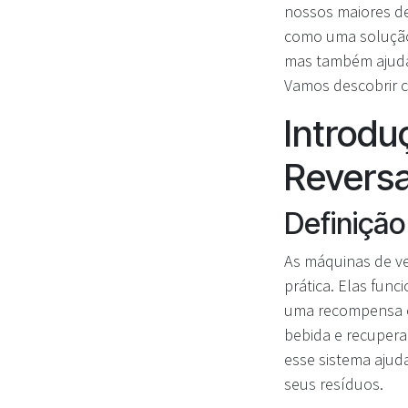
nossos maiores de
como uma solução 
mas também ajuda
Vamos descobrir c
Introdu
Revers
Definição
As máquinas de ve
prática. Elas func
uma recompensa e
bebida e recupera 
esse sistema ajud
seus resíduos.