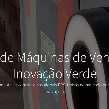
 de Máquinas de Ven
Inovação Verde
patíveis com sistemas globais DRS, únicas no mercado por s
reciclagem.