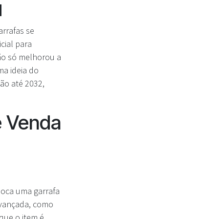
M
arrafas se
cial para
não só melhorou a
ma ideia do
ão até 2032,
e Venda
loca uma garrafa
avançada, como
que o item é