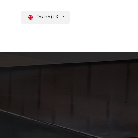
English (UK)
tal