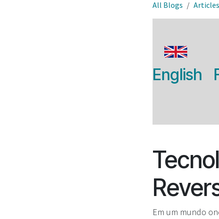
All Blogs
Article
English
Tecno
Revers
Em um mundo onde