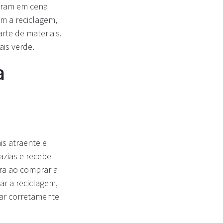
ntram em cena
m a reciclagem,
te de materiais.
is verde.
a
s atraente e
azias e recebe
ra ao comprar a
ar a reciclagem,
tar corretamente