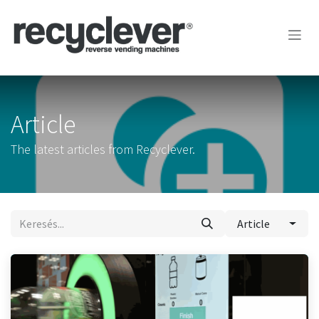
Kihagyás és továbblépés a tartalomhoz
Article
The latest articles from Recyclever.
Article