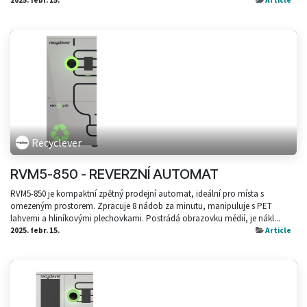
Recyclever
RVM5-850 - REVERZNÍ AUTOMAT
RVM5-850 je kompaktní zpětný prodejní automat, ideální pro místa s
omezeným prostorem. Zpracuje 8 nádob za minutu, manipuluje s PET
lahvemi a hliníkovými plechovkami. Postrádá obrazovku médií, je nákl...
2025. febr. 15.
Article