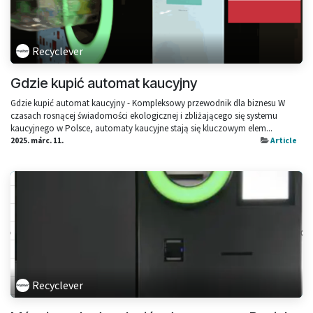
Recyclever
Gdzie kupić automat kaucyjny
Gdzie kupić automat kaucyjny - Kompleksowy przewodnik dla biznesu W
czasach rosnącej świadomości ekologicznej i zbliżającego się systemu
kaucyjnego w Polsce, automaty kaucyjne stają się kluczowym elem...
2025. márc. 11.
Article
Recyclever