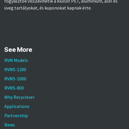
fogyasztók visszavihetik a kiürült PET, alumínium, acél és
üveg tartályokat, és kuponokat kapnak érte.
See More
RVM Models
RVM5-1200
RVM5-1000
RVM5-800
Why Recyclever
Applications
Partnership
News