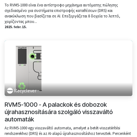
Το RVM5-1000 είναι ένα αντίστροφο μηχάνημα αυτόματης πώλησης
σχεδιασμένο για συστήματα επιστροφής καταθέσεων (DRS) και
ανακύκλωση που βασίζεται σε AI. Επεξεργάζεται 8 δοχεία το λεπτό,
χειρίζοντας μπου...
2025. febr. 15.
Recyclever
RVM5-1000 - A palackok és dobozok
újrahasznosítására szolgáló visszaváltó
automaták
Az RVM5-1000 egy visszaváltó automata, amelyet a betét-visszatérítési
rendszerekhez (DRS) és az AI-alapú újrahasznosításhoz terveztek. Percenként