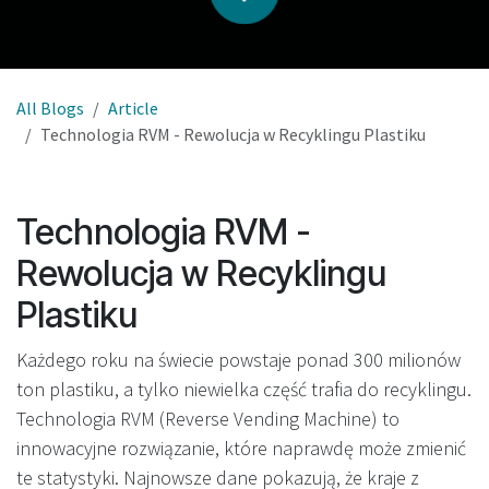
All Blogs
Article
Technologia RVM - Rewolucja w Recyklingu Plastiku
Technologia RVM -
Rewolucja w Recyklingu
Plastiku
Każdego roku na świecie powstaje ponad 300 milionów
ton plastiku, a tylko niewielka część trafia do recyklingu.
Technologia RVM (Reverse Vending Machine) to
innowacyjne rozwiązanie, które naprawdę może zmienić
te statystyki. Najnowsze dane pokazują, że kraje z