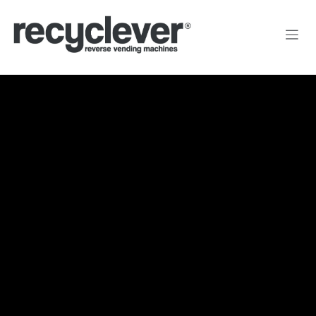
Kihagyás és továbblépés a tartalomhoz