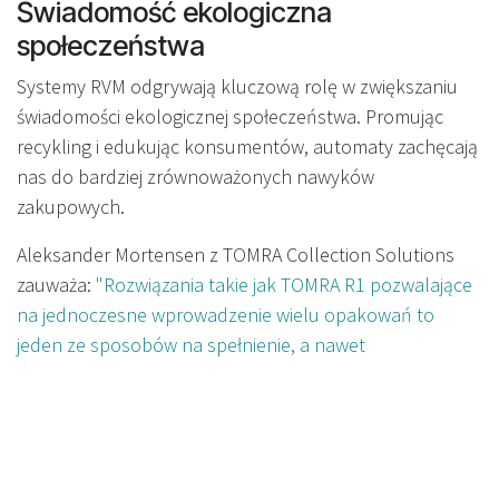
Świadomość ekologiczna
społeczeństwa
Systemy RVM odgrywają kluczową rolę w zwiększaniu
świadomości ekologicznej społeczeństwa. Promując
recykling i edukując konsumentów, automaty zachęcają
nas do bardziej zrównoważonych nawyków
zakupowych.
Aleksander Mortensen z TOMRA Collection Solutions
zauważa:
"Rozwiązania takie jak TOMRA R1 pozwalające
na jednoczesne wprowadzenie wielu opakowań to
jeden ze sposobów na spełnienie, a nawet
przekroczenie, oczekiwań konsumentów
przetwarzających duże ilości odpadów. Zapewnienie
wystarczającej liczby maszyn, które mogą przyjmować
wszystkie rodzaje opakowań, są intuicyjne w obsłudze i
maksymalizują czas pracy, to również ogromne zalety"
.