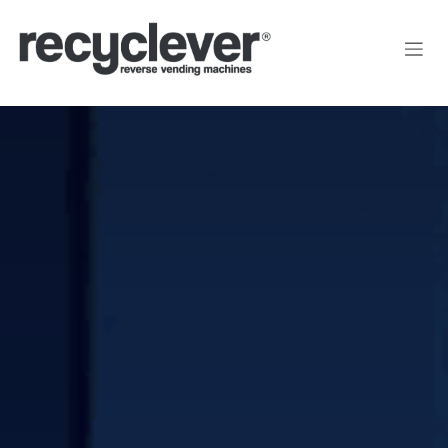
Kihagyás és továbblépés a tartalomhoz