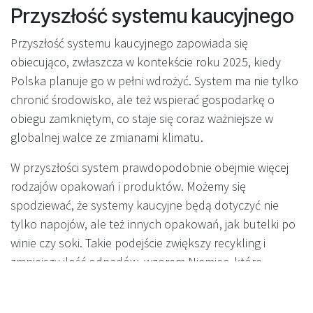
Przyszłość systemu kaucyjnego
Przyszłość systemu kaucyjnego zapowiada się
obiecująco, zwłaszcza w kontekście roku 2025, kiedy
Polska planuje go w pełni wdrożyć. System ma nie tylko
chronić środowisko, ale też wspierać gospodarkę o
obiegu zamkniętym, co staje się coraz ważniejsze w
globalnej walce ze zmianami klimatu.
W przyszłości system prawdopodobnie obejmie więcej
rodzajów opakowań i produktów. Możemy się
spodziewać, że systemy kaucyjne będą dotyczyć nie
tylko napojów, ale też innych opakowań, jak butelki po
winie czy soki. Takie podejście zwiększy recykling i
zmniejszy ilość odpadów, wzorem Niemiec, które
osiągnęły
najwyższy w Europie wskaźnik recyklingu
odpadów komunalnych – 69%
.