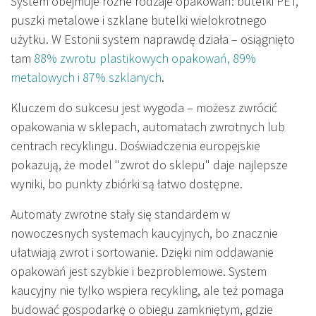
System obejmuje różne rodzaje opakowań: butelki PET,
puszki metalowe i szklane butelki wielokrotnego
użytku. W Estonii system naprawdę działa – osiągnięto
tam
88% zwrotu plastikowych opakowań, 89%
metalowych i 87% szklanych
.
Kluczem do sukcesu jest wygoda – możesz zwrócić
opakowania w sklepach, automatach zwrotnych lub
centrach recyklingu. Doświadczenia europejskie
pokazują, że model "zwrot do sklepu" daje najlepsze
wyniki, bo punkty zbiórki są łatwo dostępne.
Automaty zwrotne stały się standardem w
nowoczesnych systemach kaucyjnych, bo znacznie
ułatwiają zwrot i sortowanie. Dzięki nim oddawanie
opakowań jest szybkie i bezproblemowe. System
kaucyjny nie tylko wspiera recykling, ale też pomaga
budować gospodarkę o obiegu zamkniętym, gdzie