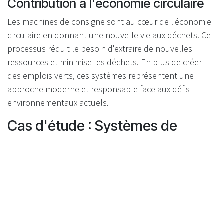
Contribution à l'économie circulaire
Les machines de consigne sont au cœur de l'économie
circulaire en donnant une nouvelle vie aux déchets. Ce
processus réduit le besoin d'extraire de nouvelles
ressources et minimise les déchets. En plus de créer
des emplois verts, ces systèmes représentent une
approche moderne et responsable face aux défis
environnementaux actuels.
Cas d'étude : Systèmes de
consigne réussis
Le modèle nordique et son efficacité
dans le recyclage
Les pays nordiques montrent l'exemple en matière de
recyclage efficace. La Norvège et la Suède, avec leurs
systèmes bien organisés et leurs citoyens engagés,