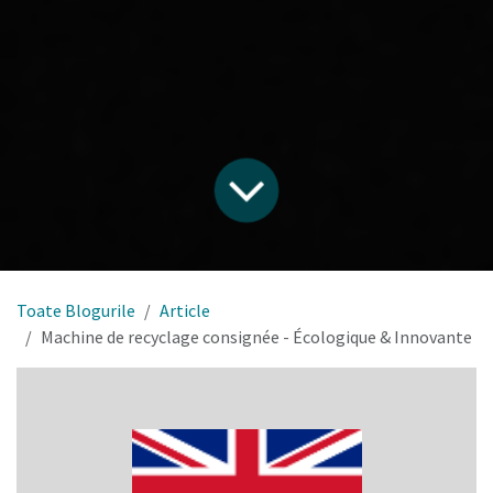
Toate Blogurile
Article
Machine de recyclage consignée - Écologique & Innovante