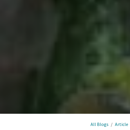
All Blogs
Article