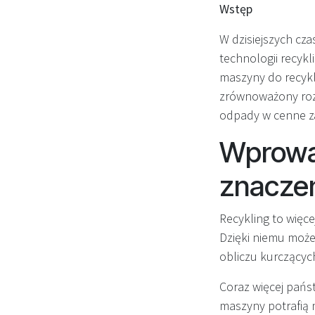
Wstęp
W dzisiejszych cz
technologii recyk
maszyny do recykli
zrównoważony rozwó
odpady w cenne za
Wprowad
znaczen
Recykling to więc
Dzięki niemu może
obliczu kurczących
Coraz więcej pańs
maszyny potrafią 