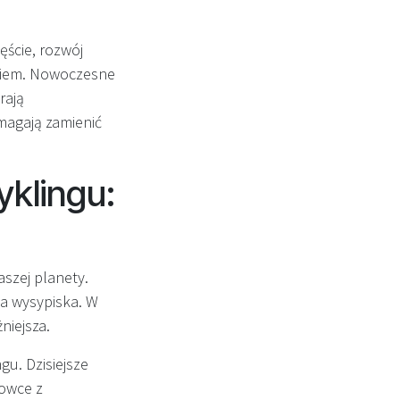
ęście, rozwój
aniem. Nowoczesne
rają
omagają zamienić
yklingu:
aszej planety.
na wysypiska. W
niejsza.
u. Dzisiejsze
rowce z