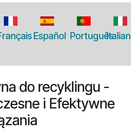
Français
Español
Português
Italia
a do recyklingu -
zesne i Efektywne
ązania