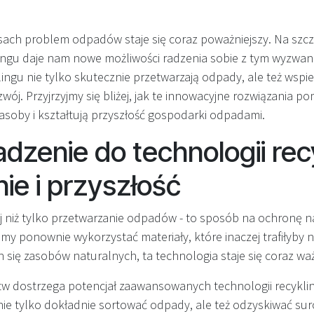
asach problem odpadów staje się coraz poważniejszy. Na szcz
lingu daje nam nowe możliwości radzenia sobie z tym wyzw
ngu nie tylko skutecznie przetwarzają odpady, ale też wspie
j. Przyjrzyjmy się bliżej, jak te innowacyjne rozwiązania p
soby i kształtują przyszłość gospodarki odpadami.
zenie do technologii rec
ie i przyszłość
ej niż tylko przetwarzanie odpadów - to sposób na ochronę n
my ponownie wykorzystać materiały, które inaczej trafiłyby 
 się zasobów naturalnych, ta technologia staje się coraz waż
tw dostrzega potencjał zaawansowanych technologii recykling
nie tylko dokładnie sortować odpady, ale też odzyskiwać su